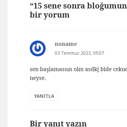
“15 sene sonra bloğumun 
bir yorum
noname
dedi
ki:
03 Temmuz 2023, 09:07
sen başlamassın olm asdkj bide cekuer
neyse.
YANITLA
Bir yanıt yazın