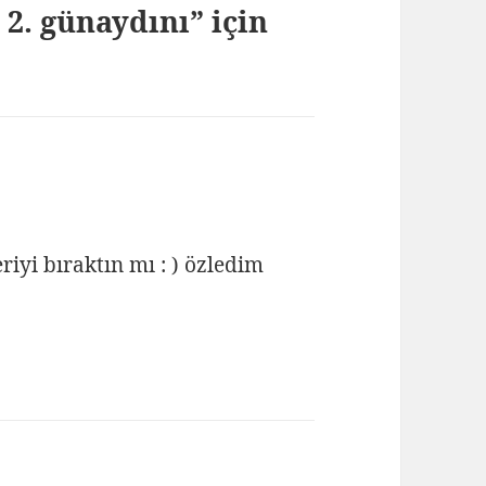
2. günaydını” için
iyi bıraktın mı : ) özledim