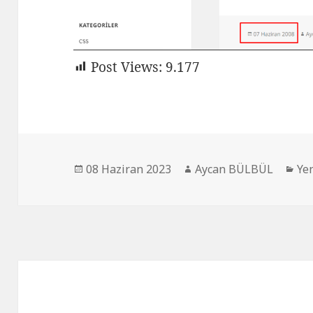
Post Views:
9.177
Yayın
Yazar
Kat
08 Haziran 2023
Aycan BÜLBÜL
Ye
tarihi