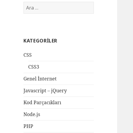
Arama:
KATEGORILER
CSS
CSS3
Genel İnternet
Javascript – jQuery
Kod Parçacıkları
Node.js
PHP