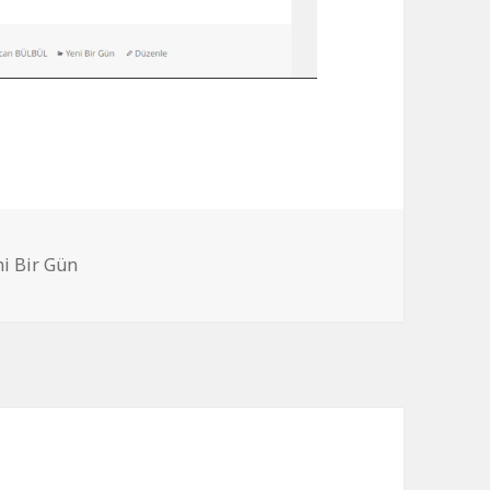
egoriler
ni Bir Gün