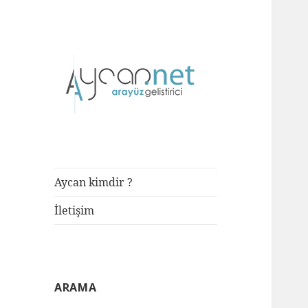
Front-end Developer
aycan.net |
aycan bülbül
Aycan kimdir ?
İletişim
ARAMA