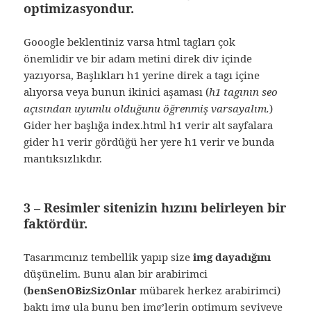
optimizasyondur.
Gooogle beklentiniz varsa html tagları çok
önemlidir ve bir adam metini direk div içinde
yazıyorsa, Başlıkları h1 yerine direk a tagı içine
alıyorsa veya bunun ikinici aşaması (
h1 tagının seo
açısından uyumlu olduğunu öğrenmiş varsayalım.
)
Gider her başlığa index.html h1 verir alt sayfalara
gider h1 verir gördüğü her yere h1 verir ve bunda
mantıksızlıkdır.
3 – Resimler sitenizin hızını belirleyen bir
faktördür.
Tasarımcınız tembellik yapıp size
img dayadığını
düşünelim. Bunu alan bir arabirimci
(
benSenOBizSizOnlar
mübarek herkez arabirimci)
baktı img ula bunu ben img’lerin optimum seviyeye