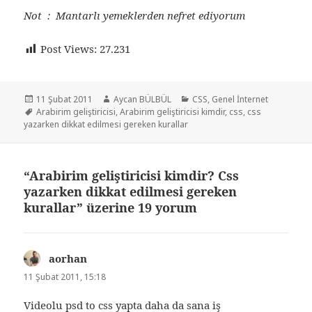
Not : Mantarlı yemeklerden nefret ediyorum
Post Views:
27.231
Yayın
Yazar
Kategoriler
11 Şubat 2011
Aycan BÜLBÜL
CSS
,
Genel İnternet
tarihi
Etiketler
Arabirim geliştiricisi
,
Arabirim geliştiricisi kimdir
,
css
,
css
yazarken dikkat edilmesi gereken kurallar
“Arabirim geliştiricisi kimdir? Css
yazarken dikkat edilmesi gereken
kurallar” üzerine 19 yorum
aorhan
dedi
ki:
11 Şubat 2011, 15:18
Videolu psd to css yapta daha da sana iş