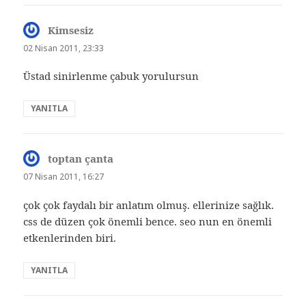
Kimsesiz
dedi
ki:
02 Nisan 2011, 23:33
Üstad sinirlenme çabuk yorulursun
YANITLA
toptan çanta
dedi
ki:
07 Nisan 2011, 16:27
çok çok faydalı bir anlatım olmuş. ellerinize sağlık.
css de düzen çok önemli bence. seo nun en önemli
etkenlerinden biri.
YANITLA