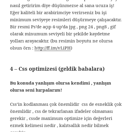
nasıl getiririm diye düşünmezse al sana ucuza iş!
Eğer kaliteli bir arabirimciye verirseniz bu işi
minimum seviyeye resimleri düşürmeye çalışacaktır.
Bir resmi Ps’de açıp 4-up’da jpg , png 24 , png8 , gif
olarak minumum seviyeli bir şekilde kaydetme
yolları arayacaktır. (bu resimin boyutu ne olursa
olsun örn :
http://ff.im/vLiPH
)
4 – Css optimizesi (
geldik babalara
)
Bu konuda yanlışım olursa kendimi , yanlışın
olursa seni hırpalarım!
Css’in kodlanması çok önemlidir css de esneklik çok
önemlidir , css de tekrarlanan ifadeler olmaması
gerekir , cssde maximum optimize için değerleri
ezmek kelimesi nedir , kalıtsallık nedir bilmek