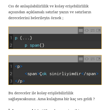
Css de anlaşılabilirlilik ve kolay erişebilirlilik
açısından açıklamalı satırlar yazın ve satırların
derecelerini belerileyin örnek ;
1
p
{
.
.
.
}
2
p
span
{
}
1
<
p
>
2
<
span
>
Ç
ok 
sinirliyimdir
<
/
span
>
3
<
/
p
>
Bu dereceler ile kolay erişilebilirlilik
sağlayacaksınız. Ama kulağıma bir kaç ses geldi ?