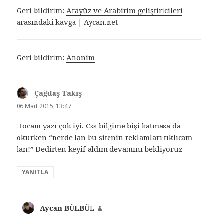
Geri bildirim:
Arayüz ve Arabirim geliştiricileri
arasındaki kavga | Aycan.net
Geri bildirim:
Anonim
Çağdaş Takış
dedi
ki:
06 Mart 2015, 13:47
Hocam yazı çok iyi. Css bilgime bişi katmasa da
okurken “nerde lan bu sitenin reklamları tıklıcam
lan!” Dedirten keyif aldım devamını bekliyoruz
YANITLA
Aycan BÜLBÜL
dedi