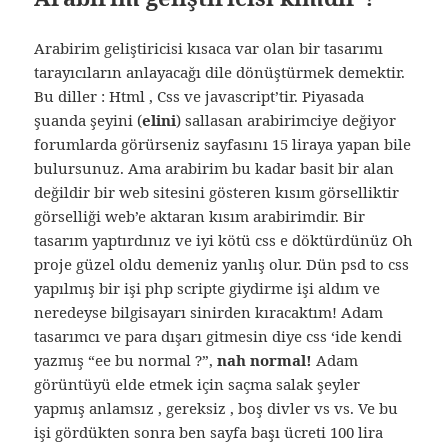
Arabirim geliştiricisi kısaca var olan bir tasarımı
tarayıcıların anlayacağı dile dönüştürmek demektir.
Bu diller : Html , Css ve javascript’tir. Piyasada
şuanda şeyini (
elini
) sallasan arabirimciye değiyor
forumlarda görürseniz sayfasını 15 liraya yapan bile
bulursunuz. Ama arabirim bu kadar basit bir alan
değildir bir web sitesini gösteren kısım görselliktir
görselliği web’e aktaran kısım arabirimdir. Bir
tasarım yaptırdınız ve iyi kötü css e döktürdünüz Oh
proje güzel oldu demeniz yanlış olur. Dün psd to css
yapılmış bir işi php scripte giydirme işi aldım ve
neredeyse bilgisayarı sinirden kıracaktım! Adam
tasarımcı ve para dışarı gitmesin diye css ‘ide kendi
yazmış “ee bu normal ?”,
nah normal!
Adam
görüntüyü elde etmek için saçma salak şeyler
yapmış anlamsız , gereksiz , boş divler vs vs. Ve bu
işi gördükten sonra ben sayfa başı ücreti 100 lira