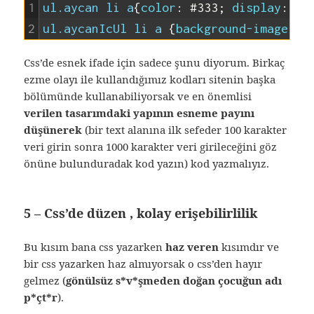
1
ul.aycan li a
{
color
:
#333
;
display
:
inl
2
ul.aycanIcUl li a 
{
background-image
:
ur
Css’de esnek ifade için sadece şunu diyorum. Birkaç
ezme olayı ile kullandığımız kodları sitenin başka
bölümünde kullanabiliyorsak ve en önemlisi
verilen tasarımdaki yapının esneme payını
düşünerek
(bir text alanına ilk sefeder 100 karakter
veri girin sonra 1000 karakter veri girileceğini göz
önüne bulunduradak kod yazın) kod yazmalıyız.
5 – Css’de düzen , kolay erişebilirlilik
Bu kısım bana css yazarken
haz veren
kısımdır ve
bir css yazarken haz almıyorsak o css’den hayır
gelmez (
gönülsüz s*v*şmeden doğan çocuğun adı
p*çt*r
).