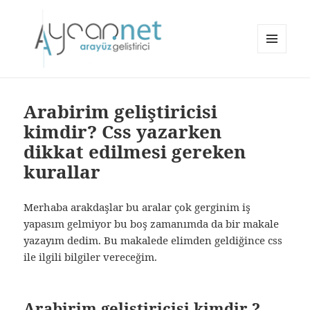
MENÜ
VE
aycan.net | aycan bülbül
BILEŞENLER
Arabirim geliştiricisi
kimdir? Css yazarken
dikkat edilmesi gereken
kurallar
Merhaba arakdaşlar bu aralar çok gerginim iş
yapasım gelmiyor bu boş zamanımda da bir makale
yazayım dedim. Bu makalede elimden geldiğince css
ile ilgili bilgiler vereceğim.
Arabirim geliştiricisi kimdir ?