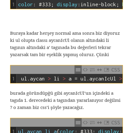
1
color
:
#333
;
display
:
inline-block
;
bac
Buraya kadar herşey normal ama sonra biz diyoruz
ki ul olupta classı aycanIcUl olanın altındaki li
tagının altındaki a’ tagınada bu değerleri tekrar
yazarsak tam bir eşeklik yapmış oluruz. Çünki
CSS
1
ul.aycan
 >
li
 >
a
=
ul.aycanIcUl
 >
li
burada göründüpğü gibi aycanIcUl’un içindeki a
tagıda 1. derecedeki a tagından yararlanıyor değilmi
? o zaman biz css’i şöyle yazacağız.
CSS
1
ul.aycan li a
{
color
:
#333
;
display
:
inl