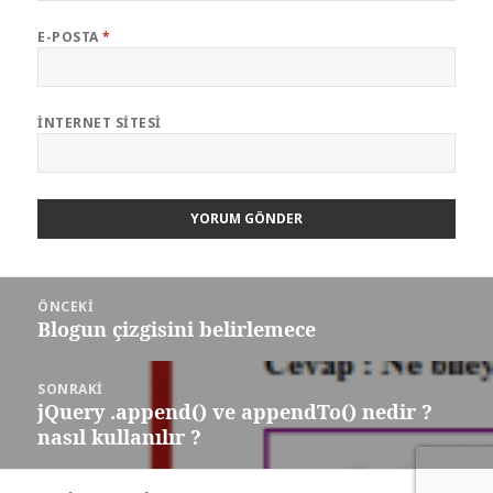
E-POSTA
*
İNTERNET SITESI
Yazı
ÖNCEKI
gezinmesi
Blogun çizgisini belirlemece
Önceki
yazı:
SONRAKI
jQuery .append() ve appendTo() nedir ?
Sonraki
nasıl kullanılır ?
yazı: