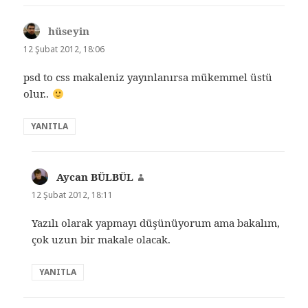
hüseyin
dedi
ki:
12 Şubat 2012, 18:06
psd to css makaleniz yayınlanırsa mükemmel üstü
olur..
YANITLA
Aycan BÜLBÜL
dedi
ki:
12 Şubat 2012, 18:11
Yazılı olarak yapmayı düşünüyorum ama bakalım,
çok uzun bir makale olacak.
YANITLA