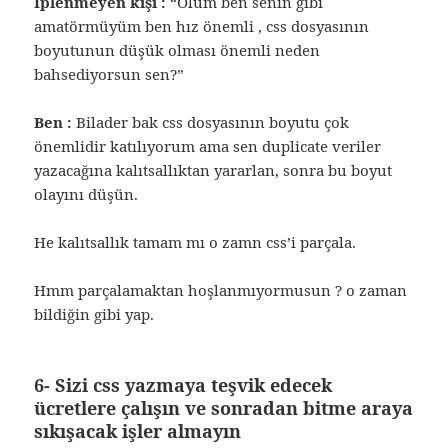
İplenmeyen kişi :
“Olum ben senin gibi
amatörmüyüm ben hız önemli , css dosyasının
boyutunun düşük olması önemli neden
bahsediyorsun sen?”
Ben :
Bilader bak css dosyasının boyutu çok
önemlidir katılıyorum ama sen duplicate veriler
yazacağına kalıtsallıktan yararlan, sonra bu boyut
olayını düşün.
He kalıtsallık tamam mı o zamn css’i parçala.
Hmm parçalamaktan hoşlanmıyormusun ? o zaman
bildiğin gibi yap.
6- Sizi css yazmaya teşvik edecek
ücretlere çalışın ve sonradan bitme araya
sıkışacak işler almayın