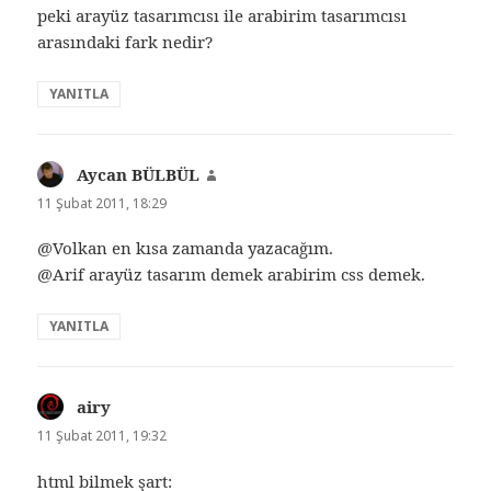
peki arayüz tasarımcısı ile arabirim tasarımcısı
arasındaki fark nedir?
YANITLA
Aycan BÜLBÜL
dedi
ki:
11 Şubat 2011, 18:29
@Volkan en kısa zamanda yazacağım.
@Arif arayüz tasarım demek arabirim css demek.
YANITLA
airy
dedi
ki:
11 Şubat 2011, 19:32
html bilmek şart: