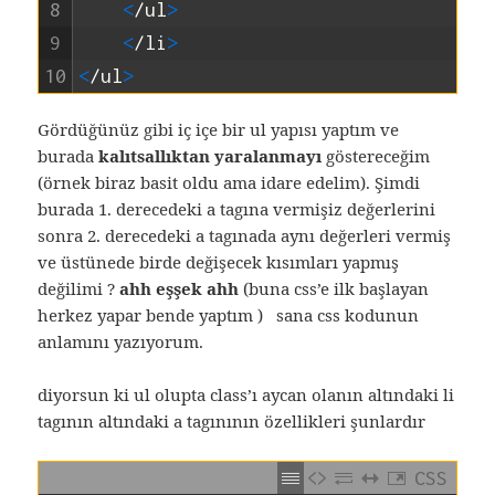
8
<
/
ul
>
9
<
/
li
>
10
<
/
ul
>
Gördüğünüz gibi iç içe bir ul yapısı yaptım ve
burada
kalıtsallıktan yaralanmayı
göstereceğim
(örnek biraz basit oldu ama idare edelim). Şimdi
burada 1. derecedeki a tagına vermişiz değerlerini
sonra 2. derecedeki a tagınada aynı değerleri vermiş
ve üstünede birde değişecek kısımları yapmış
değilimi ?
ahh eşşek ahh
(buna css’e ilk başlayan
herkez yapar bende yaptım ) sana css kodunun
anlamını yazıyorum.
diyorsun ki ul olupta class’ı aycan olanın altındaki li
tagının altındaki a tagınının özellikleri şunlardır
CSS