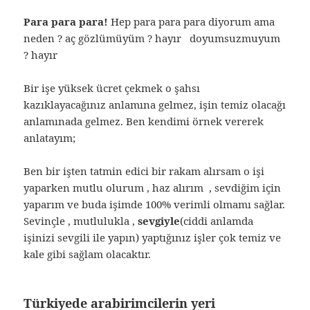
Para para para!
Hep para para para diyorum ama
neden ? aç gözlümüyüm ? hayır doyumsuzmuyum
? hayır
Bir işe yüksek ücret çekmek o şahsı
kazıklayacağınız anlamına gelmez, işin temiz olacağı
anlamınada gelmez. Ben kendimi örnek vererek
anlatayım;
Ben bir işten tatmin edici bir rakam alırsam o işi
yaparken mutlu olurum , haz alırım , sevdiğim için
yaparım ve buda işimde 100% verimli olmamı sağlar.
Sevinçle , mutlulukla ,
sevgiyle
(ciddi anlamda
işinizi sevgili ile yapın) yaptığınız işler çok temiz ve
kale gibi sağlam olacaktır.
Türkiyede arabirimcilerin yeri