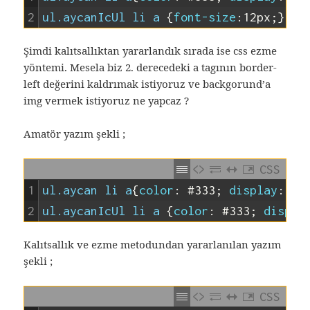
2
ul.aycanIcUl li a 
{
font-size
:
12px
;
}
Şimdi kalıtsallıktan yararlandık sırada ise css ezme
yöntemi. Mesela biz 2. derecedeki a tagının border-
left değerini kaldrımak istiyoruz ve backgorund’a
img vermek istiyoruz ne yapcaz ?
Amatör yazım şekli ;
CSS
1
ul.aycan li a
{
color
:
#333
;
display
:
inl
2
ul.aycanIcUl li a 
{
color
:
#333
;
displa
Kalıtsallık ve ezme metodundan yararlanılan yazım
şekli ;
CSS