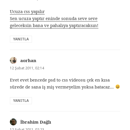
Ucuza css yapılır
Sen ucuza yaptır eninde sonuda seve seve
geleceksin bana ve pahalıya yaptıracaksın!
YANITLA
aorhan
dedi
ki:
12 Şubat 2011, 02:14
Evet evet bencede psd to css videosu çek en kısa
sürede de sana iş miş vermeyelim yoksa batacaz…
YANITLA
İbrahim Dağlı
dedi
ki:
12 Şubat 2011, 02:23