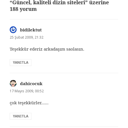
“Güncel, kaliteli dizin siteleri” üzerine
188 yorum
bidilektut
dedi
ki:
25 Şubat 2009, 21:32
Teşekkür ederiz arkadaşım saolasın.
YANITLA
dahicocuk
dedi
ki:
17 Mayıs 2009, 00:52
çok teşekkürler……
YANITLA