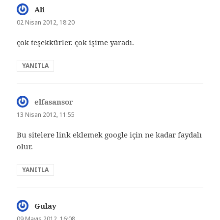
Ali
dedi
ki:
02 Nisan 2012, 18:20
çok teşekkürler. çok işime yaradı.
YANITLA
elfasansor
dedi
ki:
13 Nisan 2012, 11:55
Bu sitelere link eklemek google için ne kadar faydalı
olur.
YANITLA
Gulay
dedi
ki:
09 Mayıs 2012, 16:08