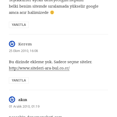
belki benim sitemde sıralamada yükselir google
amca acır halimizede
YANITLA
Kerem
dedi
ki:
25 Ekim 2010, 16:08
Bu dizinde ekleme yok. Sadece seçme siteler.
http://www.siteleri-ara-bul.co.cc/
YANITLA
akın
dedi
ki:
01 Aralık 2010, 01:19
neseakin.denemepaketi.com