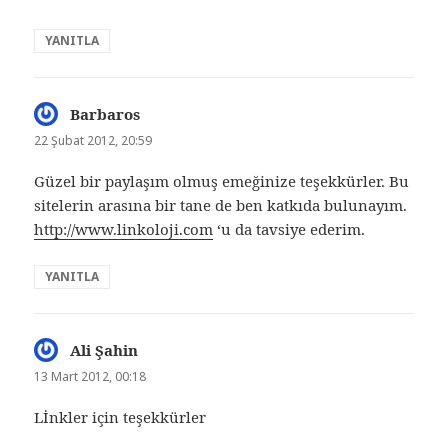
YANITLA
Barbaros
dedi
ki:
22 Şubat 2012, 20:59
Güzel bir paylaşım olmuş emeğinize teşekkürler. Bu
sitelerin arasına bir tane de ben katkıda bulunayım.
http://www.linkoloji.com
‘u da tavsiye ederim.
YANITLA
Ali Şahin
dedi
ki:
13 Mart 2012, 00:18
Lİnkler için teşekkürler