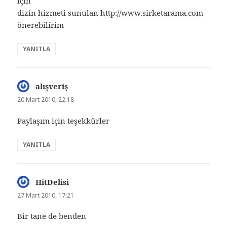
için
dizin hizmeti sunulan
http://www.sirketarama.com
önerebilirim
YANITLA
alışveriş
dedi
ki:
20 Mart 2010, 22:18
Paylaşım için teşekkürler
YANITLA
HitDelisi
dedi
ki:
27 Mart 2010, 17:21
Bir tane de benden