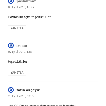
paslanmaz
dedi
ki:
05 Eylül 2010, 16:47
Paylaşım için teşekkürler
YANITLA
senao
dedi
ki:
07 Eylül 2010, 13:31
teşekkürler
YANITLA
fatih akçayır
dedi
ki:
23 Eylül 2010, 08:55
Teşekkürler aycan deneyeceğim hepsini