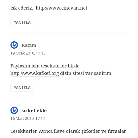
tsk ederiz..
http://www.cinevan.net
YANITLA
Kazim
dedi
ki:
19 Ocak 2010, 11:13
Paylasim icin tesekkürler birde
http://www.kafkef.org
dizin sitesi var sanirim
YANITLA
sirket ekle
dedi
ki:
16 Mart 2010, 17:17
Tesekkurler. Ayrıca ilave olarak şirketler ve firmalar