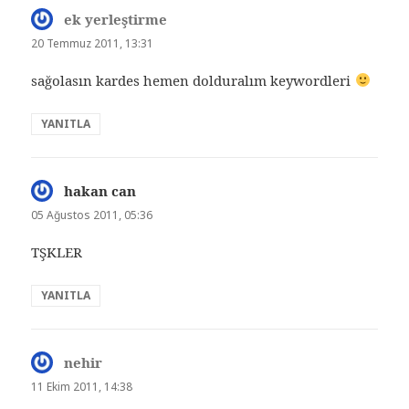
ek yerleştirme
dedi
ki:
20 Temmuz 2011, 13:31
sağolasın kardes hemen dolduralım keywordleri
YANITLA
hakan can
dedi
ki:
05 Ağustos 2011, 05:36
TŞKLER
YANITLA
nehir
dedi
ki:
11 Ekim 2011, 14:38