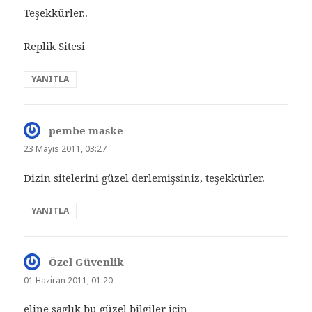
Teşekkürler..
Replik Sitesi
YANITLA
pembe maske
dedi
ki:
23 Mayıs 2011, 03:27
Dizin sitelerini güzel derlemişsiniz, teşekkürler.
YANITLA
Özel Güvenlik
dedi
ki:
01 Haziran 2011, 01:20
eline saglık bu güzel bilgiler için