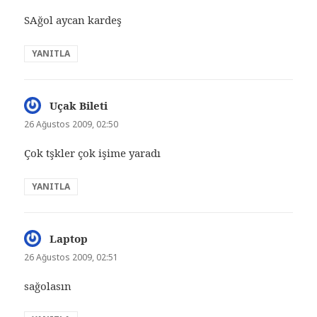
SAğol aycan kardeş
YANITLA
Uçak Bileti
dedi
ki:
26 Ağustos 2009, 02:50
Çok tşkler çok işime yaradı
YANITLA
Laptop
dedi
ki:
26 Ağustos 2009, 02:51
sağolasın