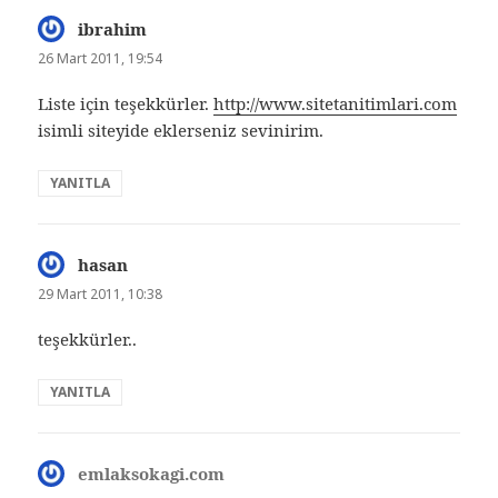
ibrahim
dedi
ki:
26 Mart 2011, 19:54
Liste için teşekkürler.
http://www.sitetanitimlari.com
isimli siteyide eklerseniz sevinirim.
YANITLA
hasan
dedi
ki:
29 Mart 2011, 10:38
teşekkürler..
YANITLA
emlaksokagi.com
dedi