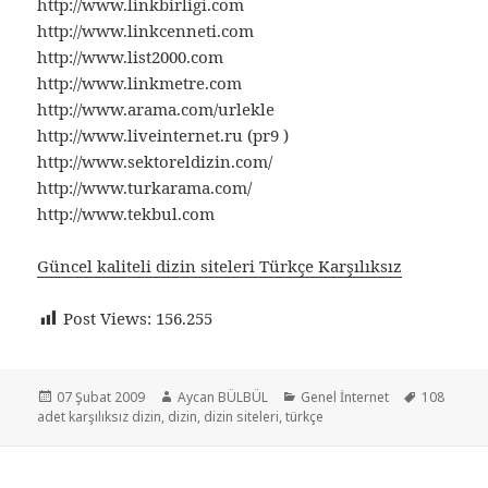
http://www.linkbirligi.com
http://www.linkcenneti.com
http://www.list2000.com
http://www.linkmetre.com
http://www.arama.com/urlekle
http://www.liveinternet.ru (pr9 )
http://www.sektoreldizin.com/
http://www.turkarama.com/
http://www.tekbul.com
Güncel kaliteli dizin siteleri Türkçe Karşılıksız
Post Views:
156.255
Yayın
Yazar
Kategoriler
Etiketler
07 Şubat 2009
Aycan BÜLBÜL
Genel İnternet
108
tarihi
adet karşılıksız dizin
,
dizin
,
dizin siteleri
,
türkçe