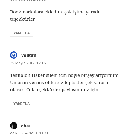
Bookmarkalara ekledim. çok işime yaradı
teşekkürler.
YANITLA
Volkan
dedi
ki:
25 Mayıs 2012, 17:18
Teknoloji Haber sitem için böyle birşey arıyordum.
Umarım vermiş oldunuz toplistler çok yararlı
olacak. Çok teşekkürler paylaşımınız için.
YANITLA
chat
dedi
ki:
06 Haziran 2012, 22:41