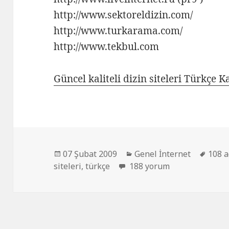
http://www.sektoreldizin.com/
http://www.turkarama.com/
http://www.tekbul.com
Güncel kaliteli dizin siteleri Türkçe Ka
Yayın
Kategoriler
Etike
07 Şubat 2009
Genel İnternet
108 a
tarihi
Güncel, kaliteli dizin sitele
siteleri
,
türkçe
188 yorum