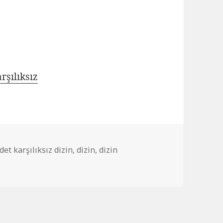
rşılıksız
tler
det karşılıksız dizin
,
dizin
,
dizin
ri için