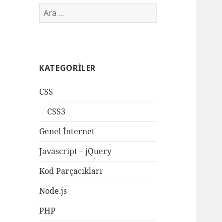
Arama:
KATEGORILER
CSS
CSS3
Genel İnternet
Javascript – jQuery
Kod Parçacıkları
Node.js
PHP