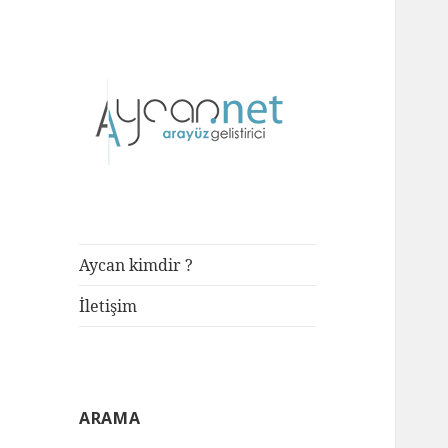
Front-end Developer
aycan.net |
aycan bülbül
Aycan kimdir ?
İletişim
ARAMA