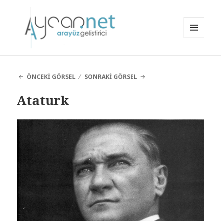
MENÜ
VE
aycan.net | aycan bülbül
BILEŞENLER
ÖNCEKI GÖRSEL
SONRAKI GÖRSEL
Ataturk