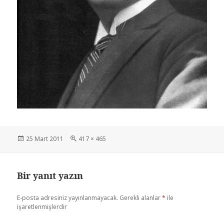
Yayın
Tam
25 Mart 2011
417 × 465
tarihi
boyut
Bir yanıt yazın
E-posta adresiniz yayınlanmayacak.
Gerekli alanlar
*
ile
işaretlenmişlerdir