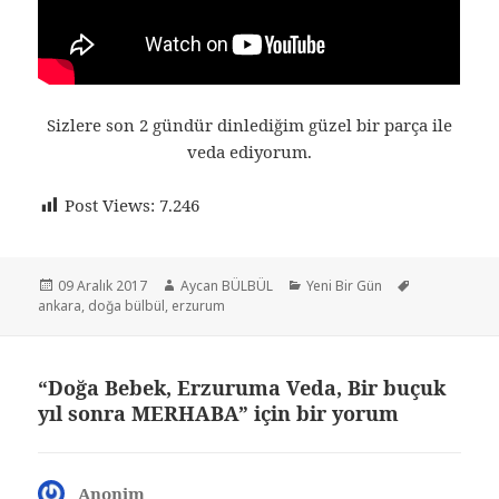
Sizlere son 2 gündür dinlediğim güzel bir parça ile
veda ediyorum.
Post Views:
7.246
Yayın
Yazar
Kategoriler
Etiketler
09 Aralık 2017
Aycan BÜLBÜL
Yeni Bir Gün
tarihi
ankara
,
doğa bülbül
,
erzurum
“Doğa Bebek, Erzuruma Veda, Bir buçuk
yıl sonra MERHABA” için bir yorum
Anonim
dedi