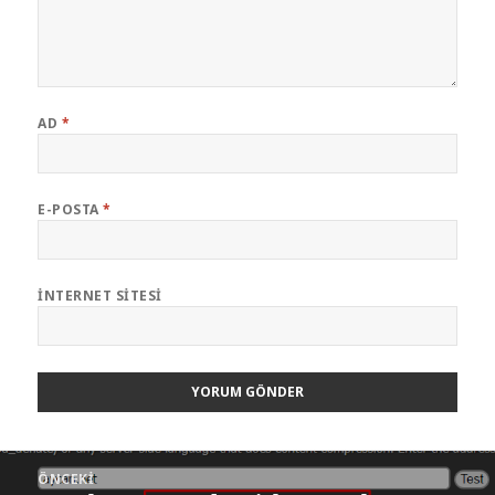
AD
*
E-POSTA
*
İNTERNET SITESI
Yazı
ÖNCEKI
gezinmesi