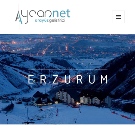
MENÜ
VE
aycan.net | aycan bülbül
BILEŞENLER