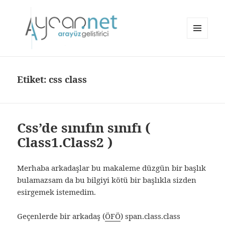
MENÜ
VE
aycan.net | aycan bülbül
BILEŞENLER
Etiket:
css class
Css’de sınıfın sınıfı (
Class1.Class2 )
Merhaba arkadaşlar bu makaleme düzgün bir başlık
bulamazsam da bu bilgiyi kötü bir başlıkla sizden
esirgemek istemedim.
Geçenlerde bir arkadaş (
ÖFÖ
) span.class.class