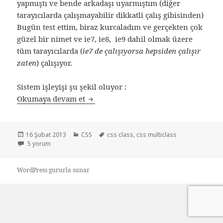
yapmıştı ve bende arkadaşı uyarmıştım (diğer
tarayıcılarda çalışmayabilir dikkatli çalış gibisinden)
Bugün test ettim, biraz kurcaladım ve gerçekten çok
güzel bir nimet ve ie7, ie8, ie9 dahil olmak üzere
tüm tarayıcılarda (
ie7 de çalışıyorsa hepsiden çalışır
zaten
) çalışıyor.
Sistem işleyişi şu şekil oluyor :
Css’de sınıfın sınıfı ( Class1.Class2 )
Okumaya devam et
Yayın
Kategoriler
Etiketler
16 Şubat 2013
CSS
css class
,
css multiclass
tarihi
Css’de sınıfın sınıfı ( Class1.Class2 ) için
5 yorum
WordPress gururla sunar