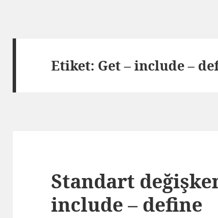
Etiket:
Get – include – de
Standart değişken
include – define