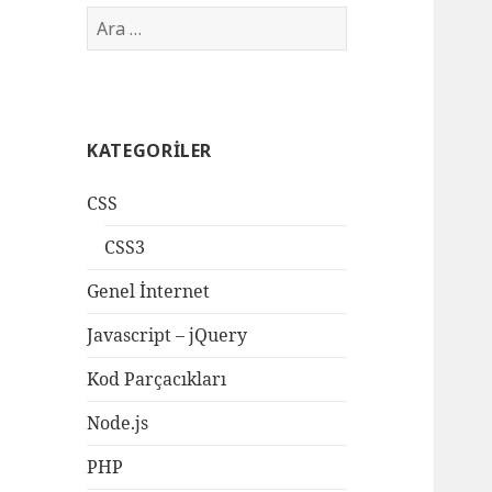
Arama:
KATEGORILER
CSS
CSS3
Genel İnternet
Javascript – jQuery
Kod Parçacıkları
Node.js
PHP