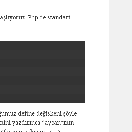
aşlıyoruz. Php’de standart
umuz define değişkeni şöyle
nini yazdırınca “aycan”ının
Standart değişkenler Get – in
.
Okumaya devam et