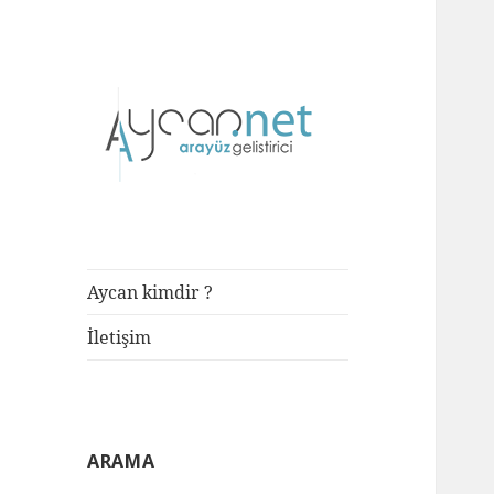
Front-end Developer
aycan.net |
aycan bülbül
Aycan kimdir ?
İletişim
ARAMA