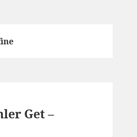
fine
ler Get –