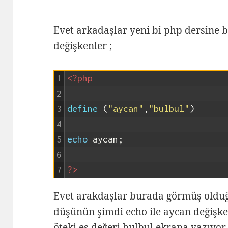
Evet arkadaşlar yeni bi php dersine b
değişkenler ;
1
<?php
2
3
define
(
"aycan"
,
"bulbul"
)
4
5
echo
aycan
;
6
7
?>
Evet arakdaşlar burada görmüş olduğ
düşünün şimdi echo ile aycan değişke
öteki eş değeri bulbul ekrana yazıyor