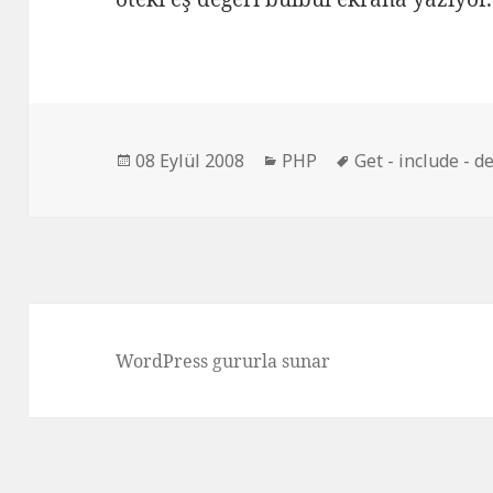
Yayın
Kategoriler
Etiketler
08 Eylül 2008
PHP
Get - include - d
tarihi
WordPress gururla sunar