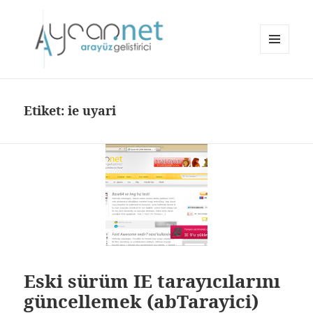
MENÜ
VE
aycan.net | aycan bülbül
BILEŞENLER
Etiket:
ie uyari
Eski sürüm IE tarayıcılarını
güncellemek (abTarayici)