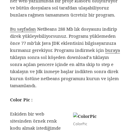
her web yazılımında bir proje klasörü oluşturuyor
ve bütün dosyalara sol tarafdan ulaşabiliyoruz
bunlara rağmen tamammen ücretsiz bir program.
Bu sayfadan
NetBeans 288 Mb lık dosyasını indirip
direk yükleyebiliyorsunuz. Programı yüklemeden
önce 77 mb’lık Java JDK eklentisini bilgisayarınıza
kurmanız gerekiyor. Programı indirmek için
buraya
tıklayın sonra sol köşeden download’a tıklayın
sonra açılan pencere içinde en altta skip to step e
tıkalayın ve Jdk inmeye başlar indikten sonra direk
kurun üstüne netbeans programını kurun ve işlem
tamamlandı.
Color Pic :
Eskiden bir web
sitesinden örnek renk
ColorPic
kodu almak istediğimde