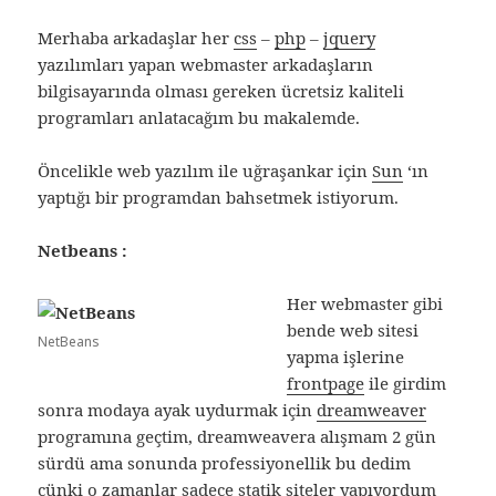
Merhaba arkadaşlar her
css
–
php
–
jquery
yazılımları yapan webmaster arkadaşların
bilgisayarında olması gereken ücretsiz kaliteli
programları anlatacağım bu makalemde.
Öncelikle web yazılım ile uğraşankar için
Sun
‘ın
yaptığı bir programdan bahsetmek istiyorum.
Netbeans :
Her webmaster gibi
bende web sitesi
NetBeans
yapma işlerine
frontpage
ile girdim
sonra modaya ayak uydurmak için
dreamweaver
programına geçtim, dreamweavera alışmam 2 gün
sürdü ama sonunda professiyonellik bu dedim
çünki o zamanlar sadece statik siteler yapıyordum