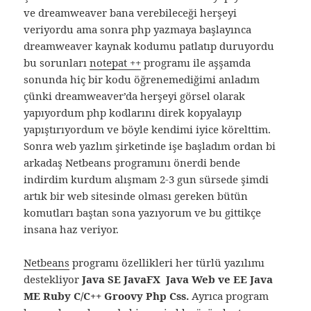
ve dreamweaver bana verebileceği herşeyi
veriyordu ama sonra php yazmaya başlayınca
dreamweaver kaynak kodumu patlatıp duruyordu
bu sorunları
notepat ++
programı ile aşşamda
sonunda hiç bir kodu öğrenemediğimi anladım
çünki dreamweaver’da herşeyi görsel olarak
yapıyordum php kodlarını direk kopyalayıp
yapıştırıyordum ve böyle kendimi iyice körelttim.
Sonra web yazlım şirketinde işe başladım ordan bi
arkadaş Netbeans programını önerdi bende
indirdim kurdum alışmam 2-3 gun sürsede şimdi
artık bir web sitesinde olması gereken bütün
komutları baştan sona yazıyorum ve bu gittikçe
insana haz veriyor.
Netbeans
programı özellikleri her türlü yazılımı
destekliyor
Java SE JavaFX Java Web ve EE Java
ME Ruby C/C++ Groovy Php Css.
Ayrıca program