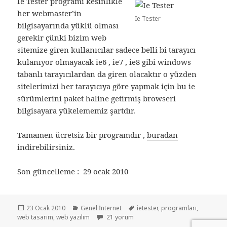
Ie Tester programı kesinlikle
her webmaster’in
Ie Tester
bilgisayarında yüklü olması
gerekir çünki bizim web
sitemize giren kullanıcılar sadece belli bi tarayıcı
kulanıyor olmayacak ie6 , ie7 , ie8 gibi windows
tabanlı tarayıcılardan da giren olacaktır o yüzden
sitelerimizi her tarayıcıya göre yapmak için bu ie
sürümlerini paket haline getirmiş browseri
bilgisayara yükelememiz şartdır.
Tamamen ücretsiz bir programdır ,
buradan
indirebilirsiniz.
Son güncelleme : 29 ocak 2010
Yayın
Kategoriler
Etiketler
23 Ocak 2010
Genel İnternet
ietester
,
programları
,
tarihi
Web yazılım & tasarım programları için
web tasarım
,
web yazılım
21 yorum