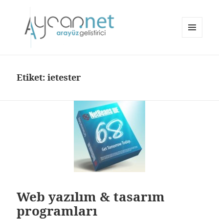
MENÜ
VE
aycan.net | aycan bülbül
BILEŞENLER
Etiket:
ietester
Web yazılım & tasarım
programları