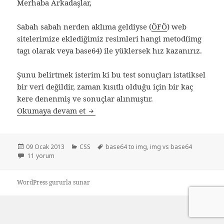
Merhaba Arkadaşlar,
Sabah sabah nerden aklıma geldiyse (
ÖFÖ
) web
sitelerimize eklediğimiz resimleri hangi metod(img
tagı olarak veya base64) ile yüklersek hız kazanırız.
Şunu belirtmek isterim ki bu test sonuçları istatiksel
bir veri değildir, zaman kısıtlı olduğu için bir kaç
kere denenmiş ve sonuçlar alınmıştır.
Base64 ve Img hız testi
Okumaya devam et
Yayın
Kategoriler
Etiketler
09 Ocak 2013
CSS
base64 to img
,
img vs base64
tarihi
Base64 ve Img hız testi için
11 yorum
WordPress gururla sunar