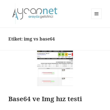
MENÜ
VE
aycan.net | aycan bülbül
BILEŞENLER
Etiket:
img vs base64
Base64 ve Img hız testi