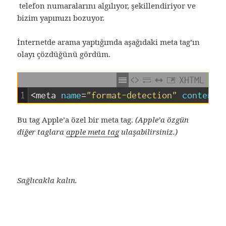
telefon numaralarını algılıyor, şekillendiriyor ve
bizim yapımızı bozuyor.
İnternetde arama yaptığımda aşağıdaki meta tag’ın
olayı çözdüğünü gördüm.
XHTML
1
<meta 
name
=
"format-detection"
content
=
Bu tag Apple’a özel bir meta tag.
(Apple’a özgün
diğer taglara
apple meta tag
ulaşabilirsiniz.)
Sağlıcakla kalın.