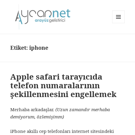
MENÜ
VE
BILEŞENLE
aycan.net | aycan bülbül
Etiket:
iphone
Apple safari tarayıcıda
telefon numaralarının
şekillenmesini engellemek
Merhaba arkadaşlar.
(Uzun zamandır merhaba
demiyorum, özlemişimm)
iPhone akıllı cep telefonları internet sitesindeki