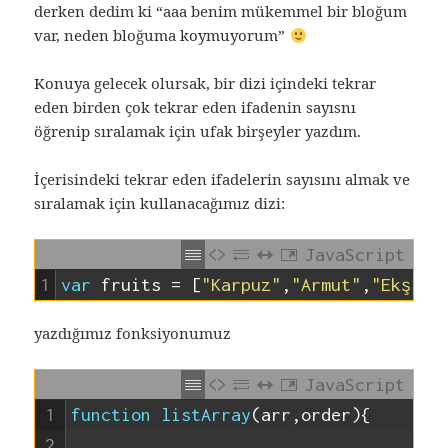
derken dedim ki “aaa benim mükemmel bir bloğum
var, neden bloğuma koymuyorum”
Konuya gelecek olursak, bir dizi içindeki tekrar
eden birden çok tekrar eden ifadenin sayısnı
öğrenip sıralamak için ufak birşeyler yazdım.
İçerisindeki tekrar eden ifadelerin sayısını almak ve
sıralamak için kullanacağımız dizi:
JavaScript
1
var
fruits
=
[
"Karpuz"
,
"Armut"
,
"Ekşi e
yazdığımız fonksiyonumuz
JavaScript
1
function
listArray
(
arr
,
order
)
{
2