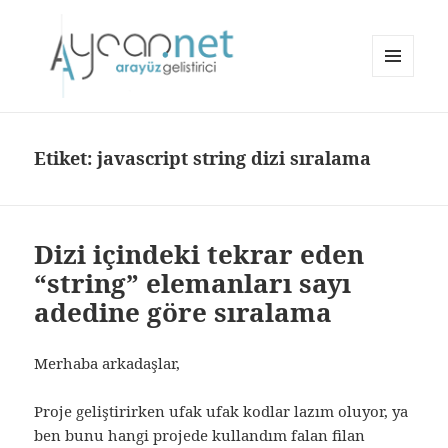
MENÜ
VE
aycan.net | aycan bülbül
BILEŞENLER
Etiket:
javascript string dizi sıralama
Dizi içindeki tekrar eden
“string” elemanları sayı
adedine göre sıralama
Merhaba arkadaşlar,
Proje geliştirirken ufak ufak kodlar lazım oluyor, ya
ben bunu hangi projede kullandım falan filan