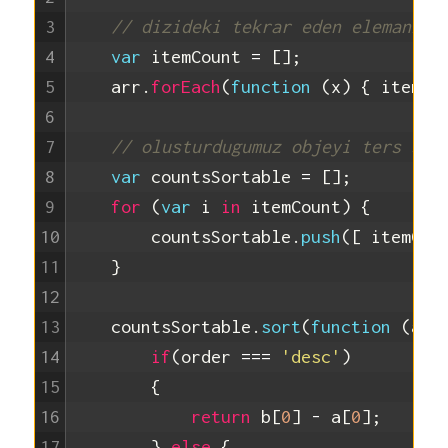
3
// dizideki tekrar eden elemanlar
4
var
itemCount
=
[
]
;
5
arr
.
forEach
(
function
(
x
)
{
itemCo
6
7
// olusturdugumuz objeyi ters sir
8
var
countsSortable
=
[
]
;
9
for
(
var
i
in
itemCount
)
{
10
countsSortable
.
push
(
[
itemCou
11
}
12
13
countsSortable
.
sort
(
function
(
a
,
14
if
(
order
===
'desc'
)
15
{
16
return
b
[
0
]
-
a
[
0
]
;
17
}
else
{