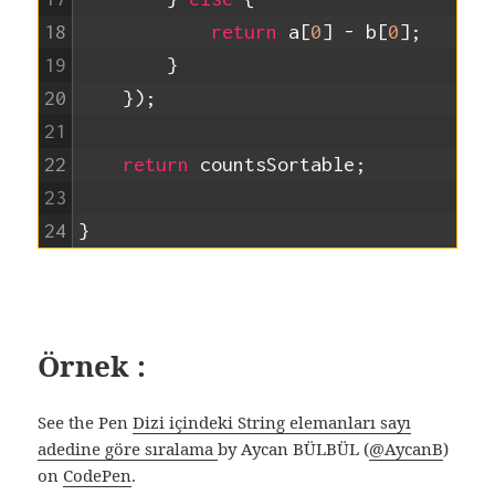
18
return
a
[
0
]
-
b
[
0
]
;
19
}
20
}
)
;
21
22
return
countsSortable
;
23
24
}
Örnek :
See the Pen
Dizi içindeki String elemanları sayı
adedine göre sıralama
by Aycan BÜLBÜL (
@AycanB
)
on
CodePen
.