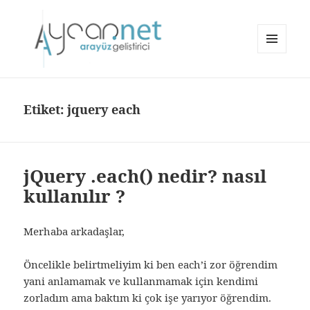
MENÜ
VE
aycan.net | aycan bülbül
BILEŞENLER
Etiket:
jquery each
jQuery .each() nedir? nasıl
kullanılır ?
Merhaba arkadaşlar,
Öncelikle belirtmeliyim ki ben each’i zor öğrendim
yani anlamamak ve kullanmamak için kendimi
zorladım ama baktım ki çok işe yarıyor öğrendim.