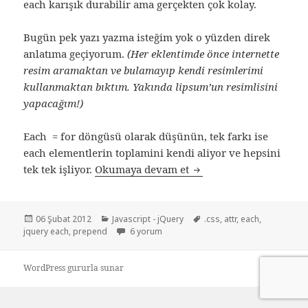
each karışık durabilir ama gerçekten çok kolay.
Bugün pek yazı yazma isteğim yok o yüzden direk
anlatıma geçiyorum.
(Her eklentimde önce internette
resim aramaktan ve bulamayıp kendi resimlerimi
kullanmaktan bıktım. Yakında lipsum’un resimlisini
yapacağım!)
Each = for döngüsü olarak düşünün, tek farkı ise
each elementlerin toplamini kendi aliyor ve hepsini
jQuery .each() nedir? na
tek tek işliyor.
Okumaya devam et
Yayın
Kategoriler
Etiketler
06 Şubat 2012
Javascript - jQuery
.css
,
attr
,
each
,
tarihi
jQuery .each() nedir? nasıl kullanılır ? için
jquery each
,
prepend
6 yorum
WordPress gururla sunar