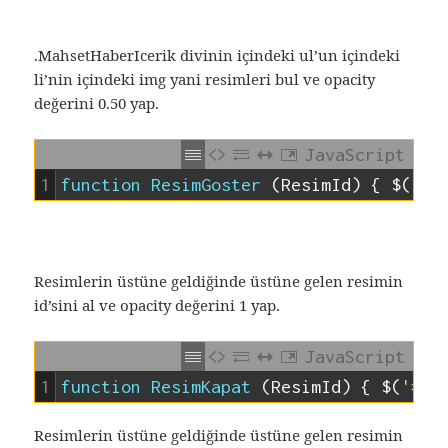
.MahsetHaberIcerik divinin içindeki ul’un içindeki
li’nin içindeki img yani resimleri bul ve opacity
değerini 0.50 yap.
JavaScript
1
function
ResimGoster
(
ResimId
)
{
$
(
'#'
Resimlerin üstüne geldiğinde üstüne gelen resimin
id’sini al ve opacity değerini 1 yap.
JavaScript
1
function
ResimKapat
(
ResimId
)
{
$
(
'#'
Resimlerin üstüne geldiğinde üstüne gelen resimin