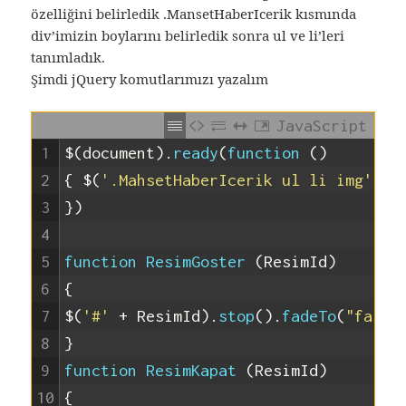
özelliğini belirledik .MansetHaberIcerik kısmında
div’imizin boylarını belirledik sonra ul ve li’leri
tanımladık.
Şimdi jQuery komutlarımızı yazalım
JavaScript
1
$
(
document
)
.
ready
(
function
(
)
2
{
$
(
'.MahsetHaberIcerik ul li img'
)
.
f
3
}
)
4
5
function
ResimGoster
(
ResimId
)
6
{
7
$
(
'#'
+
ResimId
)
.
stop
(
)
.
fadeTo
(
"fast"
8
}
9
function
ResimKapat
(
ResimId
)
10
{