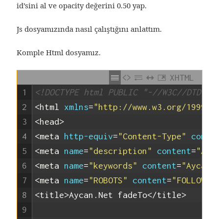
id’sini al ve opacity değerini 0.50 yap.
Js dosyamızında nasıl çalıştığını anlattım.
Komple Html dosyamız.
XHTML
1
<!DOCTYPE html PUBLIC "-//W3C//DTD XH
2
<html 
xmlns
=
"http://www.w3.org/1999/x
3
<head>
4
<meta 
http-equiv
=
"Content-Type"
conte
5
<meta 
name
=
"description"
content
=
"Ayc
6
<meta 
name
=
"keywords"
content
=
"Aycan.
7
<meta 
name
=
"ROBOTS"
content
=
"FOLLOW, 
8
<title>
Aycan.Net fadeTo
</title>
9