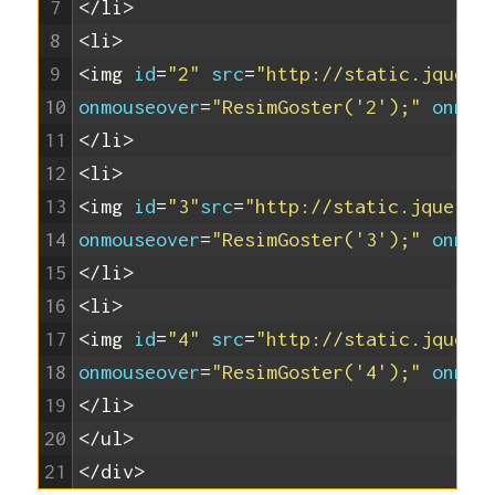
7
</li>
8
<li>
9
<img 
id
=
"2"
src
=
"http://static.jquery
10
onmouseover
=
"ResimGoster('2');"
onmou
11
</li>
12
<li>
13
<img 
id
=
"3"
src
=
"http://static.jquery.
14
onmouseover
=
"ResimGoster('3');"
onmou
15
</li>
16
<li>
17
<img 
id
=
"4"
src
=
"http://static.jquery
18
onmouseover
=
"ResimGoster('4');"
onmou
19
</li>
20
</ul>
21
</div>