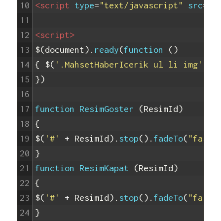
10
<script 
type
=
"text/javascript"
src
=
"j
11
12
<script>
13
$
(
document
)
.
ready
(
function
(
)
14
{
$
(
'.MahsetHaberIcerik ul li img'
)
.
f
15
}
)
16
17
function
ResimGoster
(
ResimId
)
18
{
19
$
(
'#'
+
ResimId
)
.
stop
(
)
.
fadeTo
(
"fast"
20
}
21
function
ResimKapat
(
ResimId
)
22
{
23
$
(
'#'
+
ResimId
)
.
stop
(
)
.
fadeTo
(
"fast"
24
}