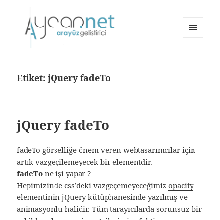
MENÜ
VE
aycan.net | aycan bülbül
BILEŞENLER
Etiket:
jQuery fadeTo
jQuery fadeTo
fadeTo görselliğe önem veren webtasarımcılar için
artık vazgeçilemeyecek bir elementdir.
fadeTo
ne işi yapar ?
Hepimizinde css’deki vazgeçemeyeceğimiz
opacity
elementinin
jQuery
kütüphanesinde yazılmış ve
animasyonlu halidir. Tüm tarayıcılarda sorunsuz bir