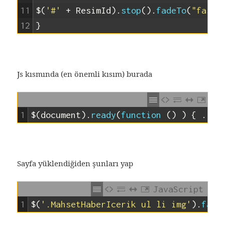
11
$
(
'#'
+
ResimId
)
.
stop
(
)
.
fadeTo
(
"fast"
12
}
Js kısmında (en önemli kısım) burada
1
$
(
document
)
.
ready
(
function
(
)
)
{
.
.
.
}
Sayfa yüklendiğiden şunları yap
JavaScript
1
$
(
'.MahsetHaberIcerik ul li img'
)
.
fade