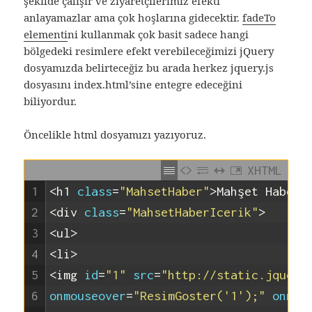
şekilde çalışır ve ziyaretçilerimiz efekti
anlayamazlar ama çok hoşlarına gidecektir.
fadeTo
elementi
ni kullanmak çok basit sadece hangi
bölgedeki resimlere efekt verebileceğimizi jQuery
dosyamızda belirteceğiz bu arada herkez jquery.js
dosyasını index.html’sine entegre edeceğini
biliyordur.
Öncelikle html dosyamızı yazıyoruz.
XHTML
1
<h1 
class
=
"MahsetHaber"
>
Mahşet Haberl
2
<div 
class
=
"MahsetHaberIcerik"
>
3
<ul>
4
<li>
5
<img 
id
=
"1"
src
=
"http://static.jquery
6
onmouseover
=
"ResimGoster('1');"
onmou