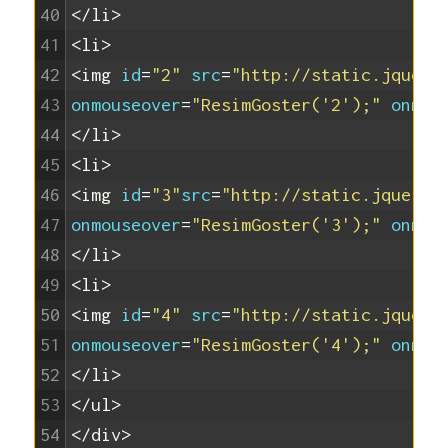
40
</li>
41
<li>
42
<img 
id
=
"2"
src
=
"http://static.jquery
43
onmouseover
=
"ResimGoster('2');"
onmou
44
</li>
45
<li>
46
<img 
id
=
"3"
src
=
"http://static.jquery.
47
onmouseover
=
"ResimGoster('3');"
onmou
48
</li>
49
<li>
50
<img 
id
=
"4"
src
=
"http://static.jquery
51
onmouseover
=
"ResimGoster('4');"
onmou
52
</li>
53
</ul>
54
</div>