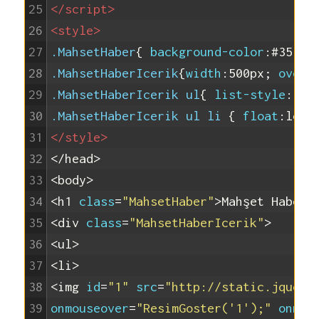
25
</script>
26
<style>
27
.MahsetHaber
{
background-color
:
#353D4
28
.MahsetHaberIcerik
{
width
:
500px
;
overf
29
.MahsetHaberIcerik ul
{
list-style
:
no
30
.MahsetHaberIcerik ul li 
{
float
:
left
31
</style>
32
</head>
33
<body>
34
<h1 
class
=
"MahsetHaber"
>
Mahşet Haberl
35
<div 
class
=
"MahsetHaberIcerik"
>
36
<ul>
37
<li>
38
<img 
id
=
"1"
src
=
"http://static.jquery
39
onmouseover
=
"ResimGoster('1');"
onmou