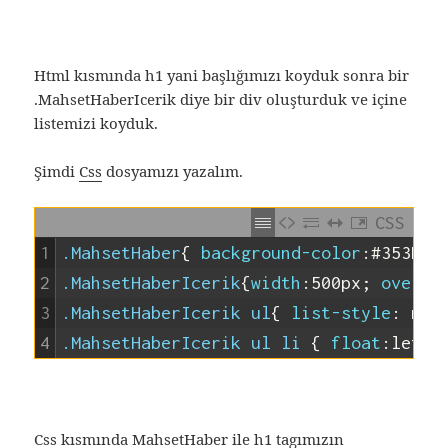
Html kısmında h1 yani başlığımızı koyduk sonra bir
.MahsetHaberIcerik diye bir div oluşturduk ve içine
listemizi koyduk.
Şimdi
Css
dosyamızı yazalım.
CSS
1
.MahsetHaber
{
background-color
:
#353D45
2
.MahsetHaberIcerik
{
width
:
500px
;
overfl
3
.MahsetHaberIcerik ul
{
list-style
:
non
4
.MahsetHaberIcerik ul li 
{
float
:
left
;
Css kısmında MahsetHaber ile h1 tagımızın