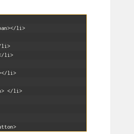
pan>
</li>
/li>
</li>
>
</li>
n>
</li>
utton>