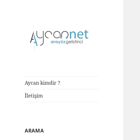
Front-end Developer
aycan.net |
aycan bülbül
Aycan kimdir ?
İletişim
ARAMA