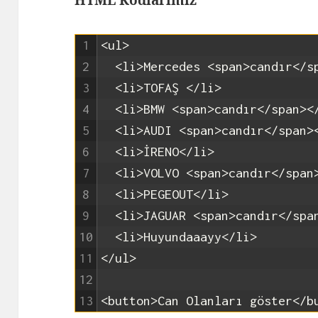
HTML Kodlarımız
1
<ul>
2
<li>
Mercedes 
<span>
candır
</s
3
<li>
TOFAŞ 
</li>
4
<li>
BMW 
<span>
candır
</span>
<
5
<li>
AUDI 
<span>
candır
</span>
6
<li>
İRENO
</li>
7
<li>
VOLVO 
<span>
candır
</span
8
<li>
PEGEOUT
</li>
9
<li>
JAGUAR 
<span>
candır
</spa
10
<li>
Huyundaaayy
</li>
11
</ul>
12
13
<button>
Can Olanları göster
</b