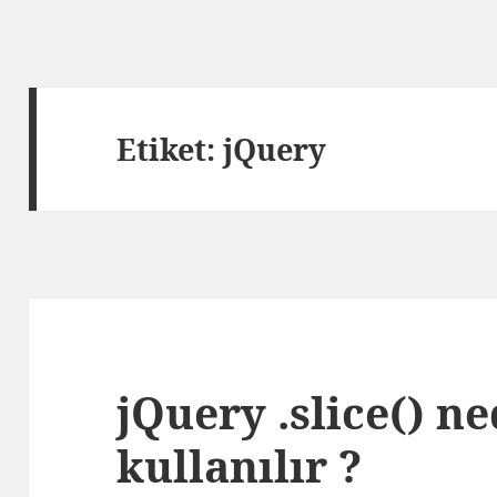
Etiket:
jQuery
jQuery .slice() ne
kullanılır ?