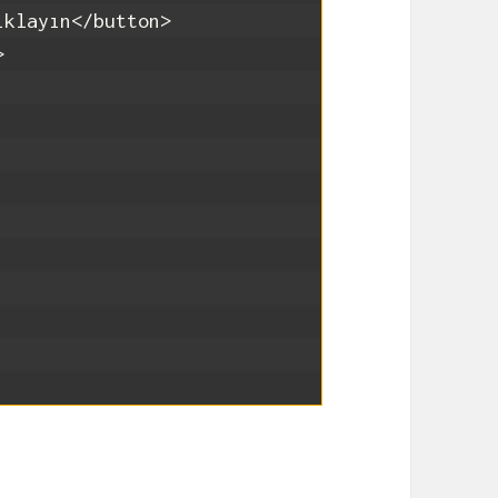
ıklayın
</button>
>