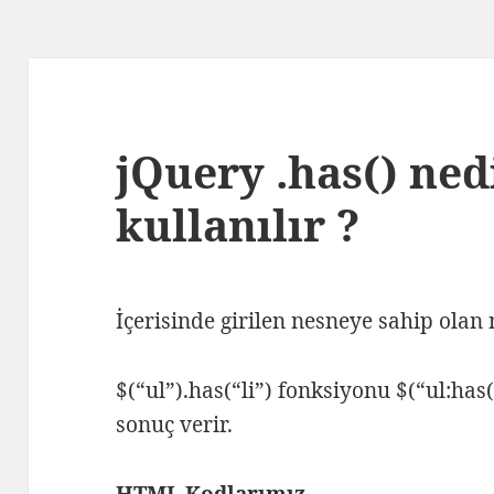
jQuery .has() nedi
kullanılır ?
İçerisinde girilen nesneye sahip olan 
$(“ul”).has(“li”) fonksiyonu $(“ul:has(
sonuç verir.