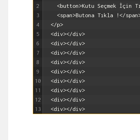
2
<button>
Kutu Seçmek İçin T
3
<span>
Butona Tıkla !
</span
4
</p>
5
<div>
</div>
6
<div>
</div>
7
<div>
</div>
8
<div>
</div>
9
<div>
</div>
10
<div>
</div>
11
<div>
</div>
12
<div>
</div>
13
<div>
</div>