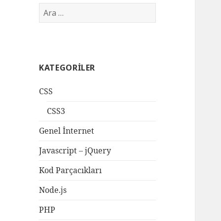
Arama:
KATEGORILER
CSS
CSS3
Genel İnternet
Javascript – jQuery
Kod Parçacıkları
Node.js
PHP