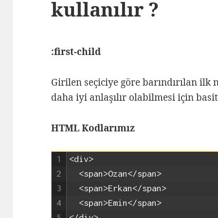
kullanılır ?
:first-child
Girilen seçiciye göre barındırılan ilk 
daha iyi anlaşılır olabilmesi için basi
HTML Kodlarımız
1
<div>
2
<span>
Ozan
</span>
3
<span>
Erkan
</span>
4
<span>
Emin
</span>
5
</div>