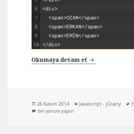
6
<div>
7
<span>
OZAN
</span>
8
<span>
ERKAN
</span>
9
<span>
EMİN
</span>
10
</div>
jQuery :first-ch
Okumaya devam et
Yayın
Kategoriler
E
26 Kasım 2014
Javascript - jQuery
:
tarihi
jQuery :first-child nedir ? nasıl kullanılır ? i
bir yorum yapın