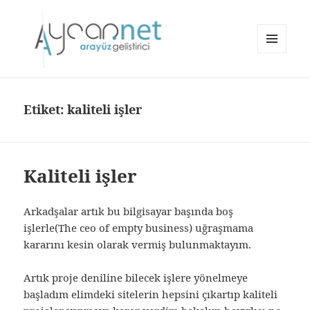
MENÜ
VE
aycan.net | aycan bülbül
BILEŞENLER
Etiket:
kaliteli işler
Kaliteli işler
Arkadşalar artık bu bilgisayar başında boş
işlerle(The ceo of empty business) uğraşmama
kararını kesin olarak vermiş bulunmaktayım.
Artık proje deniline bilecek işlere yönelmeye
başladım elimdeki sitelerin hepsini çıkartıp kaliteli