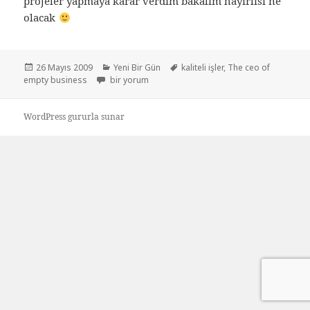
projeler yapmaya karar verdim bakalım hayırlısı ne
olacak
Yayın
Kategoriler
Etiketler
26 Mayıs 2009
Yeni Bir Gün
kaliteli işler
,
The ceo of
tarihi
Kaliteli işler için
empty business
bir yorum
WordPress gururla sunar