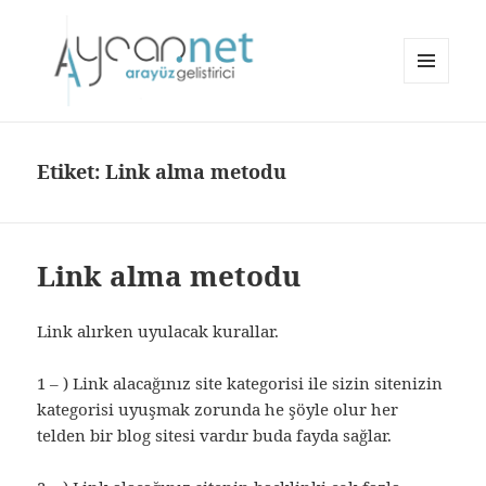
MENÜ
VE
aycan.net | aycan bülbül
BILEŞENLER
Etiket:
Link alma metodu
Link alma metodu
Link alırken uyulacak kurallar.
1 – ) Link alacağınız site kategorisi ile sizin sitenizin
kategorisi uyuşmak zorunda he şöyle olur her
telden bir blog sitesi vardır buda fayda sağlar.