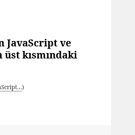
 JavaScript ve
n üst kısmındaki
aScript…
)
ogle PageSpeed Insights puanlarını yükseltmek