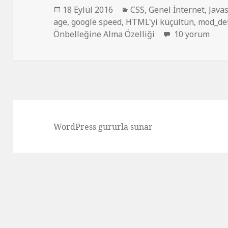
Yayın
Kategoriler
18 Eylül 2016
CSS
,
Genel İnternet
,
Javas
tarihi
age
,
google speed
,
HTML'yi küçültün
,
mod_def
Google PageSp
Önbelleğine Alma Özelliği
10 yorum
WordPress gururla sunar