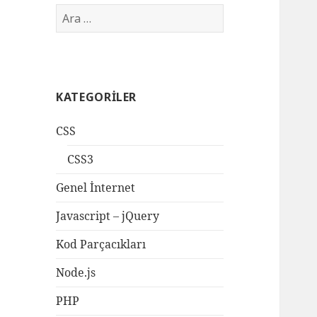
Arama:
KATEGORILER
CSS
CSS3
Genel İnternet
Javascript – jQuery
Kod Parçacıkları
Node.js
PHP