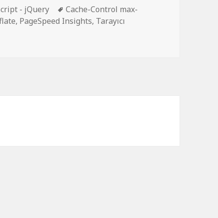
Etiketler
cript - jQuery
Cache-Control max-
late
,
PageSpeed Insights
,
Tarayıcı
eed Insights puanlarını yükseltmek için