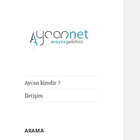
Front-end Developer
aycan.net |
aycan bülbül
Aycan kimdir ?
İletişim
ARAMA