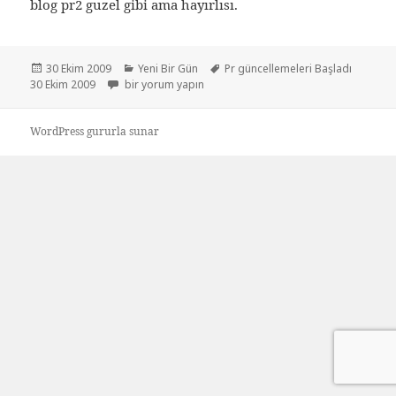
blog pr2 guzel gibi ama hayırlısı.
Yayın
Kategoriler
Etiketler
30 Ekim 2009
Yeni Bir Gün
Pr güncellemeleri Başladı
tarihi
Pr güncellemeleri Başladı 30 Ekim 2009 için
30 Ekim 2009
bir yorum yapın
WordPress gururla sunar