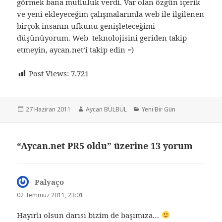
görmek bana mutluluk verdi. Var olan özgün içerik
ve yeni ekleyeceğim çalışmalarımla web ile ilgilenen
birçok insanın ufkunu genişleteceğimi
düşünüyorum. Web teknolojisini geriden takip
etmeyin, aycan.net’i takip edin =)
Post Views:
7.721
Yayın
Yazar
Kategoriler
27 Haziran 2011
Aycan BÜLBÜL
Yeni Bir Gün
tarihi
“Aycan.net PR5 oldu” üzerine 13 yorum
Palyaço
dedi
ki:
02 Temmuz 2011, 23:01
Hayırlı olsun darısı bizim de başımıza…