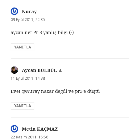
Nuray
dedi
ki:
09 Eylül 2011, 22:35
aycan.net Pr 3 yanlış bilgi (-)
YANITLA
Aycan BÜLBÜL
dedi
ki:
11 Eylül 2011, 14:38
Evet @Nuray nazar değdi ve pr3’e düştü
YANITLA
Metin KAÇMAZ
dedi
ki:
22 Kasım 2011, 15:56