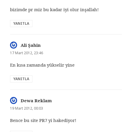
bizimde pr miz bu kadar iyi olur inşallah!
YANITLA
Ali Şahin
dedi
ki:
17 Mart 2012, 23:46
En kısa zamanda yükselir yine
YANITLA
Dewa Reklam
dedi
ki:
19 Mart 2012, 00:03
Bence bu site PR7 yi hakediyor!