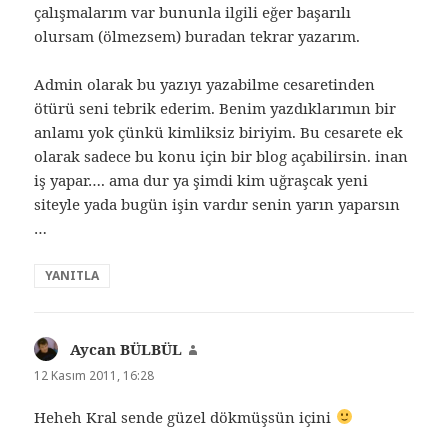
çalışmalarım var bununla ilgili eğer başarılı
olursam (ölmezsem) buradan tekrar yazarım.
Admin olarak bu yazıyı yazabilme cesaretinden
ötürü seni tebrik ederim. Benim yazdıklarımın bir
anlamı yok çünkü kimliksiz biriyim. Bu cesarete ek
olarak sadece bu konu için bir blog açabilirsin. inan
iş yapar…. ama dur ya şimdi kim uğraşcak yeni
siteyle yada bugün işin vardır senin yarın yaparsın
…
YANITLA
Aycan BÜLBÜL
dedi
ki:
12 Kasım 2011, 16:28
Heheh Kral sende güzel dökmüşsün içini