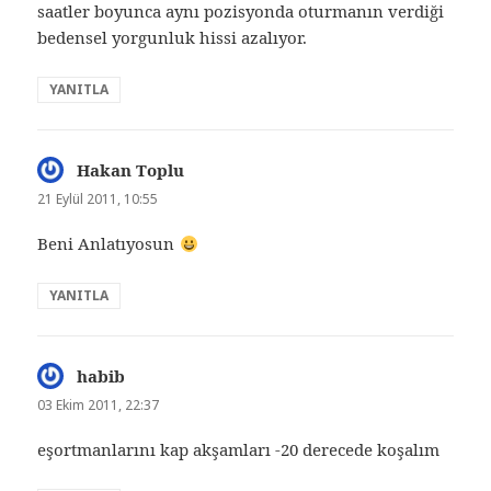
saatler boyunca aynı pozisyonda oturmanın verdiği
bedensel yorgunluk hissi azalıyor.
YANITLA
Hakan Toplu
dedi
ki:
21 Eylül 2011, 10:55
Beni Anlatıyosun
YANITLA
habib
dedi
ki:
03 Ekim 2011, 22:37
eşortmanlarını kap akşamları -20 derecede koşalım