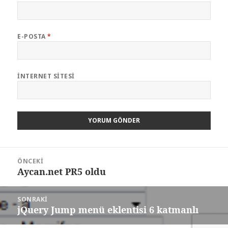
E-POSTA
*
İNTERNET SITESI
Yazı
ÖNCEKI
gezinmesi
Aycan.net PR5 oldu
Önceki
yazı:
SONRAKI
jQuery Jump menü eklentisi 6 katmanlı
Sonraki
yazı: