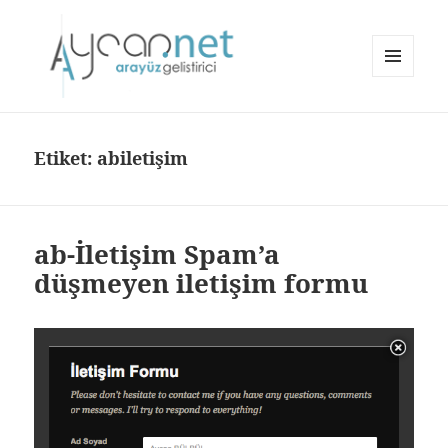
MENÜ
VE
aycan.net | aycan bülbül
BILEŞENLER
Etiket:
abiletişim
ab-İletişim Spam’a
düşmeyen iletişim formu