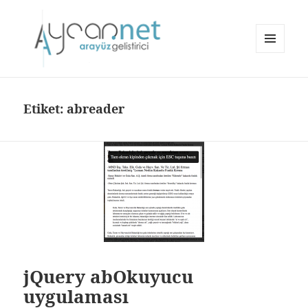
MENÜ
VE
aycan.net | aycan bülbül
BILEŞENLER
Etiket:
abreader
jQuery abOkuyucu
uygulaması