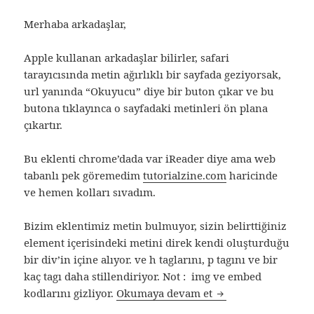
Merhaba arkadaşlar,
Apple kullanan arkadaşlar bilirler, safari
tarayıcısında metin ağırlıklı bir sayfada geziyorsak,
url yanında “Okuyucu” diye bir buton çıkar ve bu
butona tıklayınca o sayfadaki metinleri ön plana
çıkartır.
Bu eklenti chrome’dada var iReader diye ama web
tabanlı pek göremedim
tutorialzine.com
haricinde
ve hemen kolları sıvadım.
Bizim eklentimiz metin bulmuyor, sizin belirttiğiniz
element içerisindeki metini direk kendi oluşturduğu
bir div’in içine alıyor. ve h taglarını, p tagını ve bir
kaç tagı daha stillendiriyor. Not : img ve embed
jQuery abOkuyucu 
kodlarını gizliyor.
Okumaya devam et