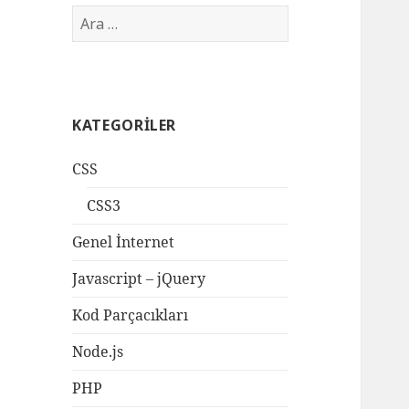
Arama:
KATEGORILER
CSS
CSS3
Genel İnternet
Javascript – jQuery
Kod Parçacıkları
Node.js
PHP