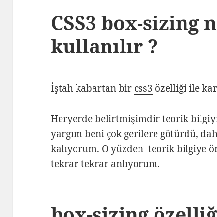
CSS3 box-sizing n
kullanılır ?
İştah kabartan bir
css3
özelliği ile k
Heryerde belirtmişimdir teorik bilgi
yargım beni çok gerilere götürdü, d
kalıyorum. O yüzden teorik bilgiye 
tekrar tekrar anlıyorum.
box-sizing özelliğ