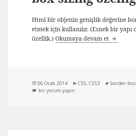
Html bir objenin genişlik değerine bo
etmek için kullanılır. (Esnek bir yapı
CSS3 box-
özellik.)
Okumaya devam et
Yayın
Kategoriler
Etiketler
06 Ocak 2014
CSS
,
CSS3
border-box
tarihi
CSS3 box-sizing nedir ? nasıl kullanılır ? içi
bir yorum yapın