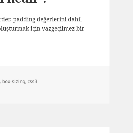
rder, padding değerlerini dahil
 oluşturmak için vazgeçilmez bir
sizing nedir ? nasıl kullanılır ?
,
box-sizing
,
css3
n