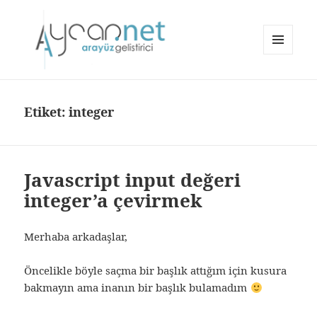
MENÜ
VE
aycan.net | aycan bülbül
BILEŞENLER
Etiket:
integer
Javascript input değeri
integer’a çevirmek
Merhaba arkadaşlar,
Öncelikle böyle saçma bir başlık attığım için kusura
bakmayın ama inanın bir başlık bulamadım