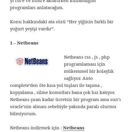
yi css’e ve html’e aktarırken kullandığım
programları anlatacağım.
Konu hakkındaki ata sözü “Her yiğinin farklı bir
yoğurt yeyişi vardır”.
1 – Netbeans
Netbeans css , js , php
programlaması için
mükemmel bir kolaylık
sağlıyor. Auto
complete’den öte kısa yol tuşları ile taşıma ,
kopyalama , silme komutları bana çok hız katıyor.
Netbeans şuan kadar ücretsiz bir program ama sun’ı
oracle’nin alması sebebiyle yakında paralı olurmu
bilmiyorum.
Netbeans indirmek için :
Netbeans