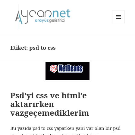
MENÜ
VE
aycan.net | aycan bülbül
BILEŞENLER
Etiket:
psd to css
Psd’yi css ve html’e
aktarırken
vazgeçemediklerim
Bu yazıda psd to css yaparken yani var olan bir psd